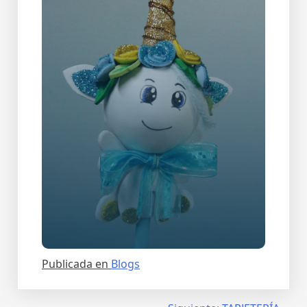
Gallery Item Six
Publicada en
Blogs